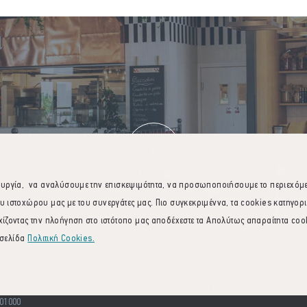
ουργία, να αναλύσουμε την επισκεψιμότητα, να προσωποποιήσουμε το περιεχόμενο
υ ιστοχώρου μας με του συνεργάτες μας. Πιο συγκεκριμέννα, τα cookies κατηγορ
ίζοντας την πλοήγηση στο ιστότοπο μας αποδέχεστε τα Απολύτως απαραίτητα cookie
 σελίδα
Πολιτική Cookies.
Σχετικά με εμάς
Portfolio
Franchise
Εταιρική 
Νομική Σημείωση
Πολιτική Cookies
Οργανόγραμμα Ο
ων | ΔΙΕΘΝΗΣ ΑΕΡΟΛΙΜΕΝΑΣ ΑΘΗΝΩΝ "ΕΛ.ΒΕΝΙΖΕΛΟΣ" ΚΤΙΡΙΟ 14Β - Τ.Κ.190 19 ΣΠ
01000