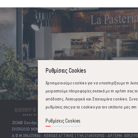
Ρυθμίσεις Cookies
Χρησιμοοιούμε cookies για να υποστηρίξουμε τη λειτ
μοιραστούμε πληροφορίες σχετικά με τη χρήση σας το
απόδοσης, Λειτουργικά και Στοχευμένα cookies. Συνεχ
ρυθμίσεις σας για τα cookies για τον ιστότοπο μας στη
Ρυθμίσεις Cookies
2026
© Goodys - Everest Group of Companies. All rights reserved.
ΕVERGOOD ΜΟΝΟΠΡΟΣΩΠΗ ΑΝΩΝΥΜΗ ΕΤΑΙΡΕΙΑ
|
Συμμετοχών και Επενδύσε
Α.Φ.Μ.094473860 - ΚΕΦΟΔΕ ΑΤΤΙΚΗΣ | ΤΗΛ.2169392900 - ΑΡ.ΓΕΜΗ:
0092195