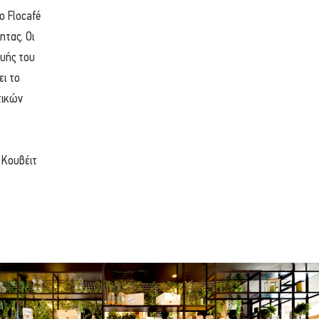
ο Flocafé
τας. Οι
ευής του
ει το
τικών
 Κουβέιτ