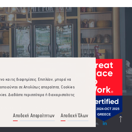
 και τις διαφημίσεις. Επιπλέον, μπορεί να
ιοποιούνται σε Απολύτως απαραίτητα, Cookies
s. Διαβάστε περισσότερα ή διαχειριστείτε τις
Υπευθυνότητα
Επικοινωνία
Αποδοχή Απαραίτητων
Αποδοχή Όλων
μίλου Εστίασης
ΑΤΑ ΑΤΤΙΚΗΣ
Follow us on: