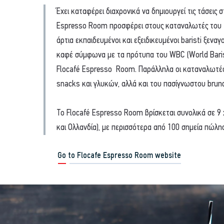
Έχει καταφέρει διαχρονικά να δημιουργεί τις τάσεις
Espresso Room προσφέρει στους καταναλωτές του τ
άρτια εκπαιδευμένοι και εξειδικευμένοι baristi ξενα
καφέ σύμφωνα με τα πρότυπα του WBC (World Baris
Flocafé Espresso Room. Παράλληλα οι καταναλωτές
snacks και γλυκών, αλλά και του πασίγνωστου brun
Το Flocafé Espresso Room βρίσκεται συνολικά σε 9 χ
και Ολλανδία), με περισσότερα από 100 σημεία πώλη
Go to Flocafe Espresso Room website