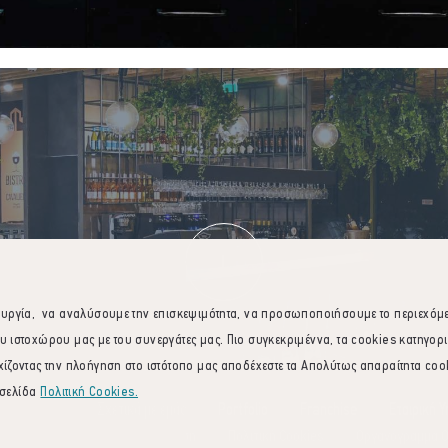
ουργία, να αναλύσουμε την επισκεψιμότητα, να προσωποποιήσουμε το περιεχόμενο
υ ιστοχώρου μας με του συνεργάτες μας. Πιο συγκεκριμέννα, τα cookies κατηγορ
ίζοντας την πλοήγηση στο ιστότοπο μας αποδέχεστε τα Απολύτως απαραίτητα cookie
 σελίδα
Πολιτική Cookies.
Σχετικά με εμάς
Portfolio
Franchise
Εταιρική 
Νομική Σημείωση
Πολιτική Cookies
Οργανόγραμμα Ο