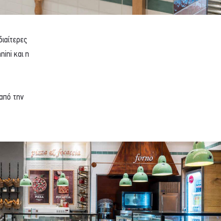
διαίτερες
ini και η
 από την