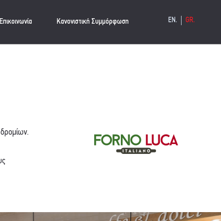
EN.
GR.
Επικοινωνία
Κανονιστική Συμμόρφωση
οδρομίων.
υς