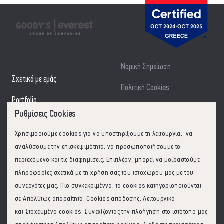
Νομική Σημείωση
Σχετικά με εμάς
Πολιτική Cookies
Portfolio
Οργανόγραμμα Ομίλου Εστίασης
Ρυθμίσεις Cookies
Franchise
Χρησιμοοιούμε cookies για να υποστηρίξουμε τη λειτουργία, να
Εταιρική Υπευθυνότητα
αναλύσουμε την επισκεψιμότητα, να προσωποποιήσουμε το
περιεχόμενο και τις διαφημίσεις. Επιπλέον, μπορεί να μοιραστούμε
Επικοινωνία
πληροφορίες σχετικά με τη χρήση σας του ιστοχώρου μας με του
συνεργάτες μας. Πιο συγκεκριμέννα, τα cookies κατηγοριοποιούνται
σε Απολύτως απαραίτητα, Cookies απόδοσης, Λειτουργικά
και Στοχευμένα cookies. Συνεχίζοντας την πλοήγηση στο ιστότοπο μας
Follow us on:
2026
© Goodys - Everest Group of Companies. All rights reserved.