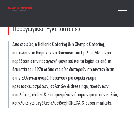
Παραγωγικές Εγκαταστάσεις
Δύο εταιρίες, η Hellenic Catering & η Olympic Catering,
αποτελούν το βιομηχανικό βραχίονα του Ομίλου. Με μακρά
παράδοση στην παραγωγή φαγητού και τα logistics από τη
δεκαετία του 1970 οι δύο εταιρίες διατηρούν σημαντική θέση
στην Ελληνική αγορά. Παράγουν μια ευρεία γκάμα
κρεατοσκευασμάτων, σαλατών & dressings, προϊόντων
σφολιάτας, chilled & κατεψυγμένων έτοιμων φαγητών καθώς
και γλυκά για μεγάλες αλυσίδες HORECA & super markets.