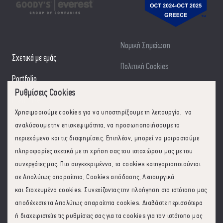
Νομική Σημείωση
Σχετικά με εμάς
Πολιτική Cookies
Portfolio
Οργανόγραμμα Ομίλου Εστίασης
Ρυθμίσεις Cookies
Franchise
Χρησιμοοιούμε cookies για να υποστηρίξουμε τη λειτουργία, να
Εταιρική Υπευθυνότητα
αναλύσουμε την επισκεψιμότητα, να προσωποποιήσουμε το
περιεχόμενο και τις διαφημίσεις. Επιπλέον, μπορεί να μοιραστούμε
Επικοινωνία
πληροφορίες σχετικά με τη χρήση σας του ιστοχώρου μας με του
συνεργάτες μας. Πιο συγκεκριμέννα, τα cookies κατηγοριοποιούνται
σε Απολύτως απαραίτητα, Cookies απόδοσης, Λειτουργικά
και Στοχευμένα cookies. Συνεχίζοντας την πλοήγηση στο ιστότοπο μας
Follow us on:
2026
© Goodys - Everest Group of Companies. All rights reserved.
αποδέχεστε τα Απολύτως απαραίτητα cookies. Διαβάστε περισσότερα
ΕVERGOOD ΜΟΝΟΠΡΟΣΩΠΗ ΑΝΩΝΥΜΗ ΕΤΑΙΡΕΙΑ
|
Συμμετοχών και
ή διαχειριστείτε τις ρυθμίσεις σας για τα cookies για τον ιστότοπο μας
Επενδύσεων | ΔΙΕΘΝΗΣ ΑΕΡΟΛΙΜΕΝΑΣ ΑΘΗΝΩΝ "ΕΛ.ΒΕΝΙΖΕΛΟΣ" ΚΤΙΡΙΟ 14Β -