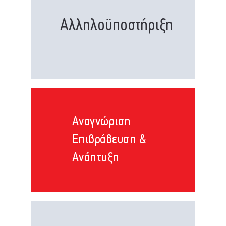
Αλληλοϋποστήριξη
Αναγνώριση
Επιβράβευση &
Ανάπτυξη